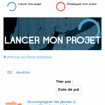
Lancer mon projet
Développer mon action
LANCER MON PROJET
J'ai besoin de savoir
Afficher les filtres initiatives
par où commencer /
comment faire
152
résultats
Trier par :
Accompagner les jeunes à