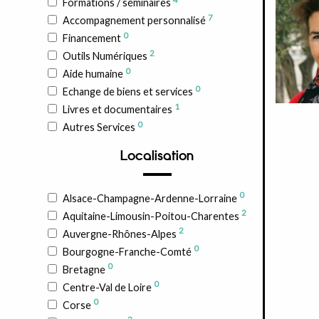
Formations / séminaires
7
Accompagnement personnalisé
0
Financement
2
Outils Numériques
0
Aide humaine
0
Echange de biens et services
1
Livres et documentaires
0
Autres Services
Localisation
0
Alsace-Champagne-Ardenne-Lorraine
2
Aquitaine-Limousin-Poitou-Charentes
2
Auvergne-Rhônes-Alpes
0
Bourgogne-Franche-Comté
0
Bretagne
0
Centre-Val de Loire
0
Corse