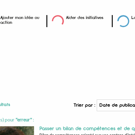
Ajouter mon idée ou
Aider des initiatives
L
action
ltats
Trier par :
(s) pour
"erreur"
:
Passer un bilan de compétences et de q
Bilan de compétences orienté sur vos centres d'int