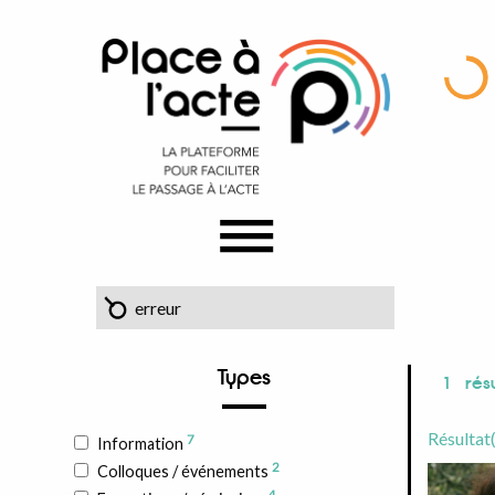
Types
1
résu
Résultat
7
Information
2
Colloques / événements
4