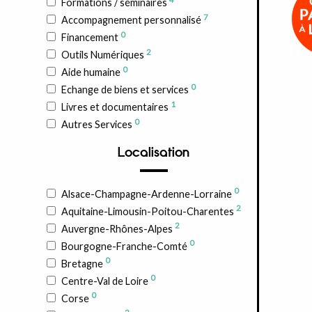
Formations / séminaires
7
Accompagnement personnalisé
0
Financement
2
Outils Numériques
0
Aide humaine
0
Echange de biens et services
1
Livres et documentaires
0
Autres Services
Localisation
0
Alsace-Champagne-Ardenne-Lorraine
2
Aquitaine-Limousin-Poitou-Charentes
2
Auvergne-Rhônes-Alpes
0
Bourgogne-Franche-Comté
0
Bretagne
0
Centre-Val de Loire
0
Corse