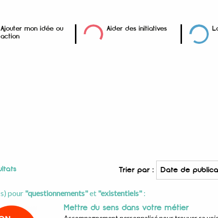
Ajouter mon idée ou
Aider des initiatives
L
action
ltats
Trier par :
(s) pour
"questionnements"
et
"existentiels"
:
Mettre du sens dans votre métier
Accompagnement personnalisé pour trouver sa voi