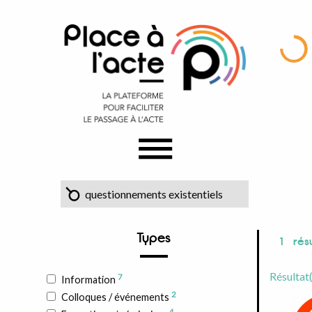
Types
1
résu
Résultat
7
Information
2
Colloques / événements
4