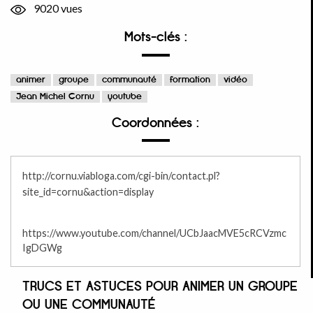
9020 vues
Mots-clés :
animer
groupe
communauté
formation
vidéo
Jean Michel Cornu
youtube
Coordonnées :
http://cornu.viabloga.com/cgi-bin/contact.pl?
site_id=cornu&action=display
https://www.youtube.com/channel/UCbJaacMVE5cRCVzmc
IgDGWg
TRUCS ET ASTUCES POUR ANIMER UN GROUPE
OU UNE COMMUNAUTÉ