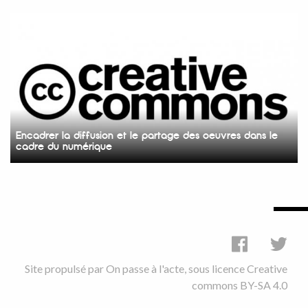
Encadrer la diffusion et le partage des oeuvres dans le
cadre du numérique
Site propulsé par
On passe à l'acte
, sous licence
Creative
commons BY-SA 4.0