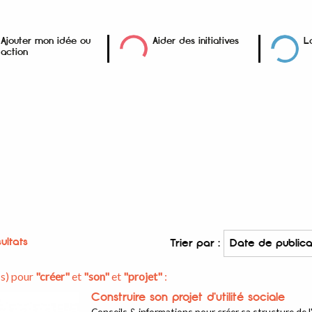
Ajouter mon idée ou
Aider des initiatives
L
action
ultats
Trier par :
(s) pour
"créer"
et
"son"
et
"projet"
:
Construire son projet d'utilité sociale
Conseils & informations pour créer sa structure de l