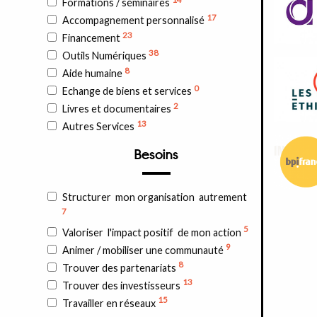
Formations / séminaires
17
Accompagnement personnalisé
23
Financement
38
Outils Numériques
8
Aide humaine
0
Echange de biens et services
2
Livres et documentaires
13
Autres Services
Besoins
Structurer mon organisation autrement
7
5
Valoriser l'impact positif de mon action
9
Animer / mobiliser une communauté
8
Trouver des partenariats
13
Trouver des investisseurs
15
Travailler en réseaux