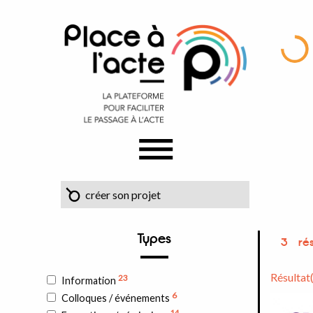
Types
3
rés
Résultat
23
Information
6
Colloques / événements
14