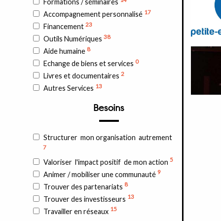
Formations / séminaires
17
Accompagnement personnalisé
23
Financement
38
Outils Numériques
8
Aide humaine
0
Echange de biens et services
2
Livres et documentaires
13
Autres Services
Besoins
Structurer mon organisation autrement
7
5
Valoriser l'impact positif de mon action
9
Animer / mobiliser une communauté
8
Trouver des partenariats
13
Trouver des investisseurs
15
Travailler en réseaux