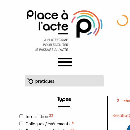
Types
2
rés
Résultat
23
Information
6
Colloques / événements
14