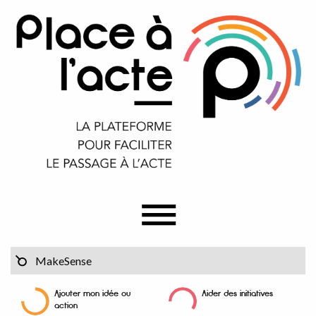
Ajouter mon idée ou
Aider des initiatives
action