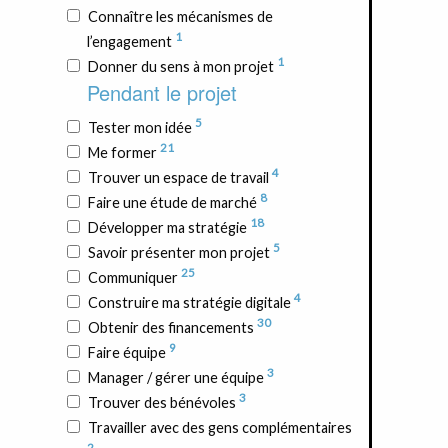
Connaître les mécanismes de
1
l’engagement
1
Donner du sens à mon projet
Pendant le projet
5
Tester mon idée
21
Me former
4
Trouver un espace de travail
8
Faire une étude de marché
18
Développer ma stratégie
5
Savoir présenter mon projet
25
Communiquer
4
Construire ma stratégie digitale
30
Obtenir des financements
9
Faire équipe
3
Manager / gérer une équipe
3
Trouver des bénévoles
Travailler avec des gens complémentaires
2