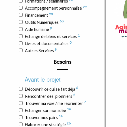
Formations / séminaires
29
Accompagnement personnalisé
23
Financement
68
Outils Numériques
9
Aide humaine
1
Echange de biens et services
0
Livres et documentaires
9
Autres Services
Besoins
Avant le projet
6
Découvrir ce qui se fait déjà
2
Rencontrer des pionniers
7
Trouver ma voie / me réorienter
14
Echanger sur mon idée
14
Trouver mes pairs
26
Elaborer une stratégie