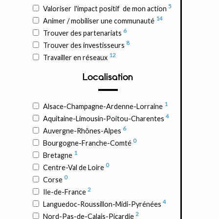
5
Valoriser l'impact positif de mon action
14
Animer / mobiliser une communauté
6
Trouver des partenariats
8
Trouver des investisseurs
12
Travailler en réseaux
Localisation
1
Alsace-Champagne-Ardenne-Lorraine
4
Aquitaine-Limousin-Poitou-Charentes
6
Auvergne-Rhônes-Alpes
0
Bourgogne-Franche-Comté
1
Bretagne
0
Centre-Val de Loire
0
Corse
2
Ile-de-France
4
Languedoc-Roussillon-Midi-Pyrénées
2
Nord-Pas-de-Calais-Picardie