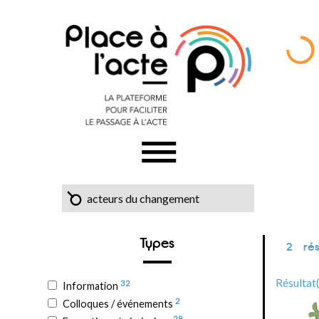
Types
2
rés
Résultat
32
Information
2
Colloques / événements
28