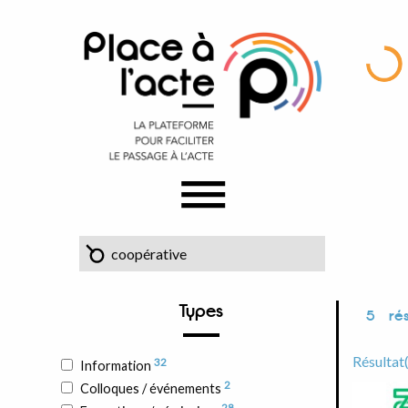
Types
5
rés
Résultat
32
Information
2
Colloques / événements
28