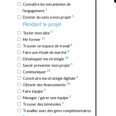
Connaître les mécanismes de
1
l’engagement
1
Donner du sens à mon projet
Pendant le projet
5
Tester mon idée
21
Me former
4
Trouver un espace de travail
8
Faire une étude de marché
18
Développer ma stratégie
5
Savoir présenter mon projet
25
Communiquer
4
Construire ma stratégie digitale
30
Obtenir des financements
9
Faire équipe
3
Manager / gérer une équipe
3
Trouver des bénévoles
Travailler avec des gens complémentaires
2