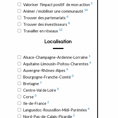
5
Valoriser l'impact positif de mon action
14
Animer / mobiliser une communauté
6
Trouver des partenariats
8
Trouver des investisseurs
12
Travailler en réseaux
Localisation
1
Alsace-Champagne-Ardenne-Lorraine
4
Aquitaine-Limousin-Poitou-Charentes
6
Auvergne-Rhônes-Alpes
0
Bourgogne-Franche-Comté
1
Bretagne
0
Centre-Val de Loire
0
Corse
2
Ile-de-France
4
Languedoc-Roussillon-Midi-Pyrénées
2
Nord-Pas-de-Calais-Picardie