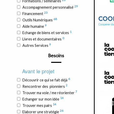
Formations / séminaires
29
Accompagnement personnalisé
23
Financement
68
Outils Numériques
9
Aide humaine
1
Echange de biens et services
0
Livres et documentaires
9
Autres Services
Besoins
Avant le projet
6
Découvrir ce qui se fait déjà
2
Rencontrer des pionniers
7
Trouver ma voie / me réorienter
14
Echanger sur mon idée
14
Trouver mes pairs
26
Elaborer une stratégie