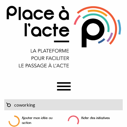
Ajouter mon idée ou
Aider des initiatives
action