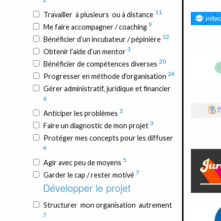
11
Travailler à plusieurs ou à distance
9
Me faire accompagner / coaching
12
Bénéficier d’un incubateur / pépinière
3
Obtenir l’aide d’un mentor
20
Bénéficier de compétences diverses
24
Progresser en méthode d'organisation
Gérer administratif, juridique et financier
6
2
Anticiper les problèmes
3
Faire un diagnostic de mon projet
Protéger mes concepts pour les diffuser
4
5
Agir avec peu de moyens
7
Garder le cap / rester motivé
Développer le projet
Structurer mon organisation autrement
7