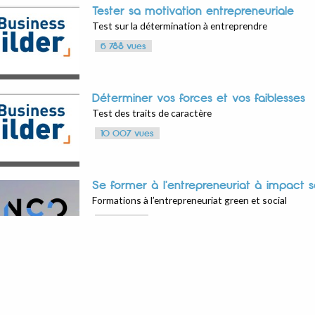
Tester sa motivation entrepreneuriale
Test sur la détermination à entreprendre
6 788 vues
Déterminer vos forces et vos faiblesses
Test des traits de caractère
10 007 vues
Se former à l'entrepreneuriat à impact s
Formations à l’entrepreneuriat green et social
11 164 vues
Se faire accompagner pour accélérer sa
Plateforme d'accélérateur pour start-ups green et s
8 399 vues