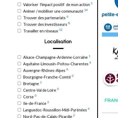
5
Valoriser l'impact positif de mon action
14
Animer / mobiliser une communauté
6
Trouver des partenariats
8
Trouver des investisseurs
12
Travailler en réseaux
Localisation
1
Alsace-Champagne-Ardenne-Lorraine
4
Aquitaine-Limousin-Poitou-Charentes
6
Auvergne-Rhônes-Alpes
0
Bourgogne-Franche-Comté
1
Bretagne
0
Centre-Val de Loire
0
Corse
2
Ile-de-France
4
Languedoc-Roussillon-Midi-Pyrénées
2
Nord-Pas-de-Calais-Picardie