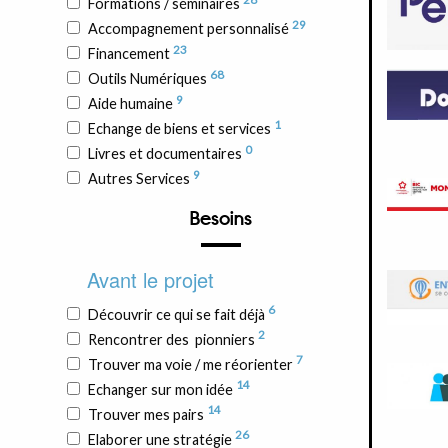
Formations / séminaires
29
Accompagnement personnalisé
23
Financement
68
Outils Numériques
9
Aide humaine
1
Echange de biens et services
0
Livres et documentaires
9
Autres Services
Besoins
Avant le projet
6
Découvrir ce qui se fait déjà
2
Rencontrer des pionniers
7
Trouver ma voie / me réorienter
14
Echanger sur mon idée
14
Trouver mes pairs
26
Elaborer une stratégie