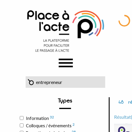
Types
48
ré
Résultat
32
Information
2
Colloques / événements
28