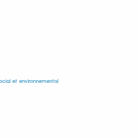
ocial et environnemental
 start-up
ociales