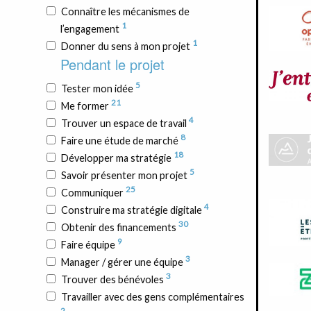
Connaître les mécanismes de
1
l’engagement
1
Donner du sens à mon projet
Pendant le projet
5
Tester mon idée
21
Me former
4
Trouver un espace de travail
8
Faire une étude de marché
18
Développer ma stratégie
5
Savoir présenter mon projet
25
Communiquer
4
Construire ma stratégie digitale
30
Obtenir des financements
9
Faire équipe
3
Manager / gérer une équipe
3
Trouver des bénévoles
Travailler avec des gens complémentaires
2