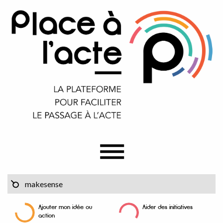
Ajouter mon idée ou
Aider des initiatives
action