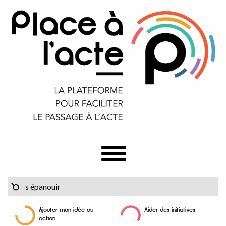
Ajouter mon idée ou
Aider des initiatives
action