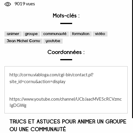
9019 vues
Mots-clés :
animer
groupe
communauté
formation
vidéo
Jean Michel Cornu
youtube
Coordonnées :
http://cornu.viabloga.com/cgi-bin/contact.pl?
site_id=cornu&action=display
https://www.youtube.com/channel/UCbJaacMVE5cRCVzmc
IgDGWg
TRUCS ET ASTUCES POUR ANIMER UN GROUPE
OU UNE COMMUNAUTÉ