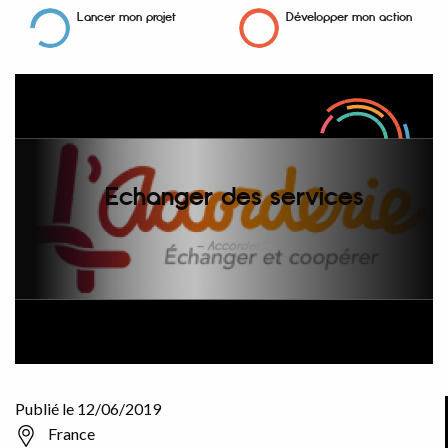
Lancer mon projet
Développer mon action
Echanger des services
Accorderie
Publié le 12/06/2019
France